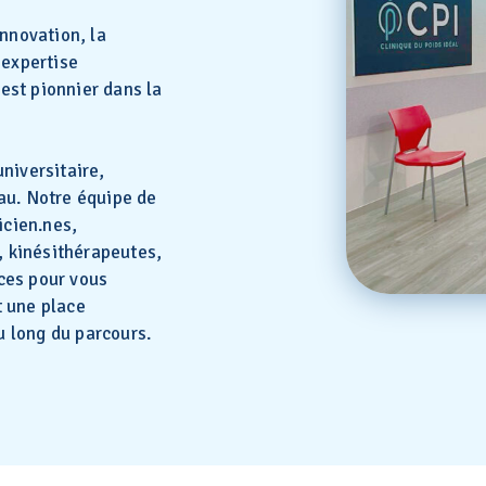
innovation, la
 expertise
est pionnier dans la
niversitaire,
au. Notre équipe de
icien.nes,
, kinésithérapeutes,
ces pour vous
t une place
u long du parcours.