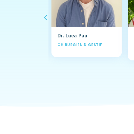
d Lipski
Dr. Luca Pau
EN DIGESTIF
CHIRURGIEN DIGESTIF