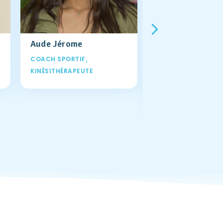
Aude Jérome
Laura Luypaert
,
COACH SPORTIF
SECRÉTAIRE
KINÉSITHÉRAPEUTE
Coordinatrice
Administrative Cli
Poids Idéal